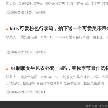
四人位+贵妃脚踏 填充物: 海绵饰面工艺: 油漆工艺饰面油漆工艺: 喷
2026-05-21 18:05
1310
#
kitty可爱粉色行李箱，拍下送一个可爱美乐蒂
联系人： 柴先生电话：18946356195kitty可爱粉色行李箱，
2026-05-26 18:04
1365
#
JK制服女生风衣外套，S码，春秋季节最佳选
联系人： 庞女士电话：18917476766JK制服女生风衣外套，
八成新吧。搭配衬衫百褶裙条纹领带和黑色手提包，校园风格满满，
2026-05-24 17:59
1373
网站首页
|
关于我