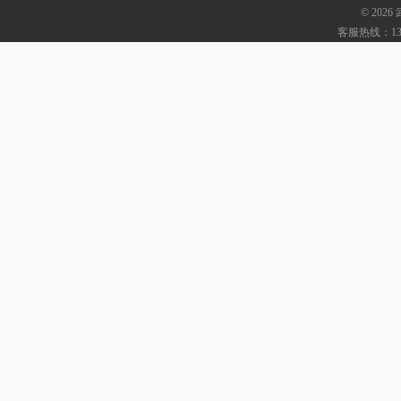
© 202
客服热线：138