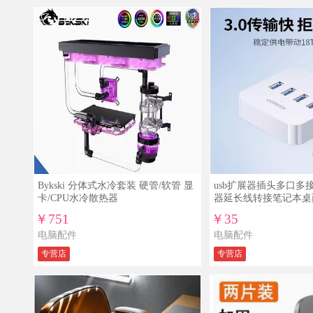
Bykski 分体式水冷套装 硬管/软管 显
usb扩展器插头多口多接
卡/CPU水冷散热器
器延长线转接笔记本桌
typec转换接头外接U盘
￥751
￥35
坞
电脑配件
电脑配件
专营店
专营店