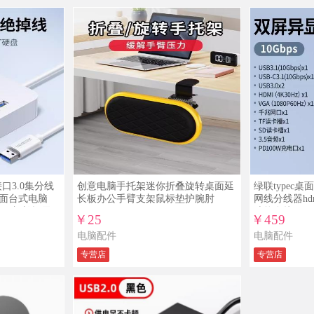
口3.0集分线
创意电脑手托架迷你折叠旋转桌面延
绿联typec
面台式电脑
长板办公手臂支架鼠标垫护腕肘
网线分线器hd
hub加长拓展
功能多接口配
￥25
￥459
脑
电脑配件
电脑配件
专营店
专营店